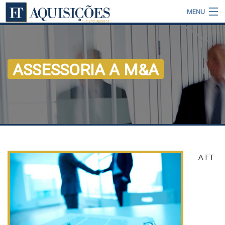
MENU
Institucional
Artigos
ASSESSORIA A M&A
Posts
M&A News
Contate-nos
Assessoria Private Equity
A FT
Assessoria a M&A
Avaliação de empresa
Fundos de Investimentos